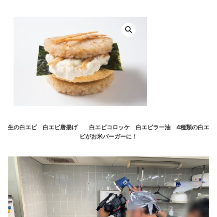
生の白エビ 白エビ唐揚げ 白エビコロッケ 白エビラー油 4種類の白エ
ビがお米バーガーに！