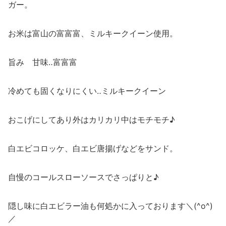
ガー。
お米は富山の富富富、ミルキークイーン使用。
旨み 甘味‥富富富
冷めても固くなりにくい‥ミルキークイーン
おこげにしてあり外はカリカリ中はモチモチ♪
白エビコロッケ、白エビ唐揚げなどをサンド。
自慢のコールスローソースでさっぱりと♪
隠し味に白エビラー油も何処かに入っております＼(^o^)
／