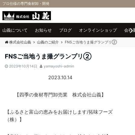
プロ仕様の専門食材卸・開発
Menu
山義について
お知らせ
ブログ
オンラインショップ
会社
株式会社山義
山義のご紹介
FNSご当地うま撮グランプリ②
FNSご当地うま撮グランプリ②
2023年10月14日
yamayoshi-admin
2023.10.14
【四季の食材専門卸売業 株式会社山義】
【ふるさと富山の恵みをお届けします/拓味フーズ
（株）】