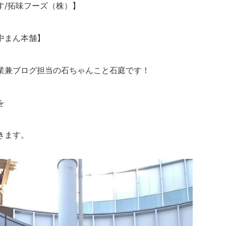
す/拓味フーズ（株）】
中まん本舗】
業兼ブログ担当の石ちゃんこと石庭です！
を
きます。