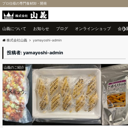
プロ仕様の専門食材卸・開発
Menu
山義について
お知らせ
ブログ
オンラインショップ
会社
株式会社山義
yamayoshi-admin
投稿者:
yamayoshi-admin
山義のご紹介