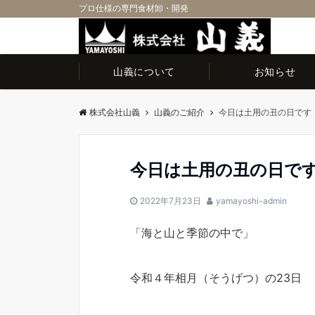
プロ仕様の専門食材卸・開発
山義について
お知らせ
株式会社山義
山義のご紹介
今日は土用の丑の日です
今日は土用の丑の日で
2022年7月23日
yamayoshi-admin
「海と山と季節の中で」
令和４年相月（そうげつ）の23日