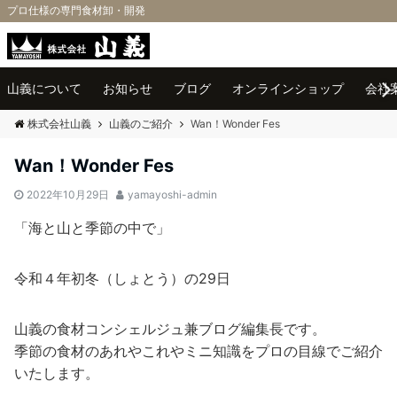
プロ仕様の専門食材卸・開発
Menu
山義について
お知らせ
ブログ
オンラインショップ
会社
株式会社山義
山義のご紹介
Wan！Wonder Fes
Wan！Wonder Fes
2022年10月29日
yamayoshi-admin
「海と山と季節の中で」
令和４年初冬（しょとう）の29日
山義の食材コンシェルジュ兼ブログ編集長です。
季節の食材のあれやこれやミニ知識をプロの目線でご紹介
いたします。