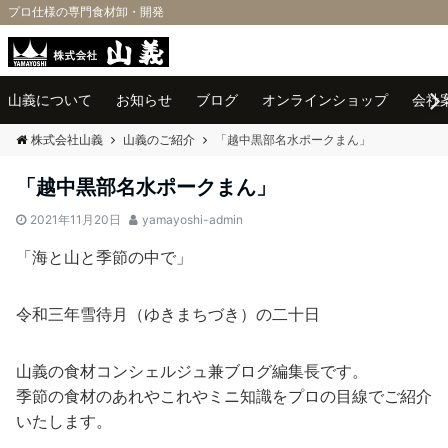
プロ仕様の専門食材卸・開発
Menu
山義について
お知らせ
ブログ
オンラインショップ
会社
株式会社山義
山義のご紹介
「越中黒部名水ポークまん」
「越中黒部名水ポークまん」
2021年11月20日
yamayoshi-admin
「海と山と季節の中で」
令和三年雪待月（ゆきまちづき）の二十日
山義の食材コンシェルジュ兼ブログ編集長です。
季節の食材のあれやこれやミニ知識をプロの目線でご紹介
いたします。