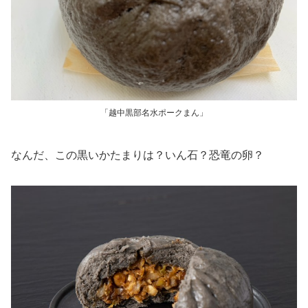
「越中黒部名水ポークまん」
なんだ、この黒いかたまりは？いん石？恐竜の卵？