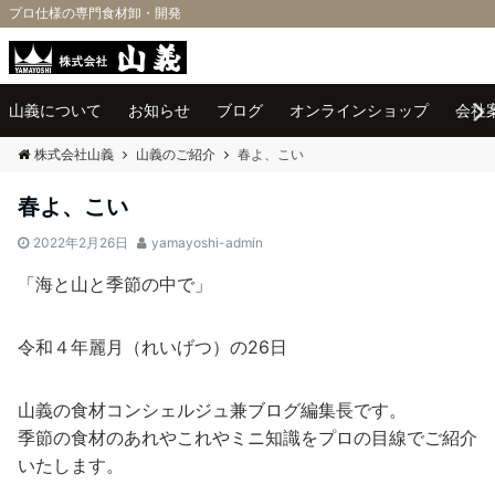
プロ仕様の専門食材卸・開発
Menu
山義について
お知らせ
ブログ
オンラインショップ
会社
株式会社山義
山義のご紹介
春よ、こい
春よ、こい
2022年2月26日
yamayoshi-admin
「海と山と季節の中で」
令和４年麗月（れいげつ）の26日
山義の食材コンシェルジュ兼ブログ編集長です。
季節の食材のあれやこれやミニ知識をプロの目線でご紹介
いたします。