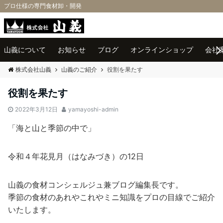
プロ仕様の専門食材卸・開発
Menu
山義について
お知らせ
ブログ
オンラインショップ
会社
株式会社山義
山義のご紹介
役割を果たす
役割を果たす
2022年3月12日
yamayoshi-admin
「海と山と季節の中で」
令和４年花見月（はなみづき）の12日
山義の食材コンシェルジュ兼ブログ編集長です。
季節の食材のあれやこれやミニ知識をプロの目線でご紹介
いたします。